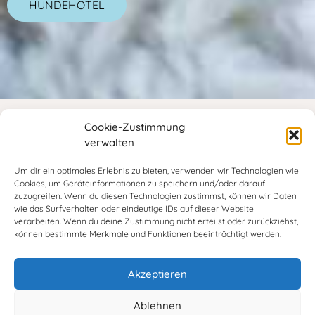
HUNDEHOTEL
Cookie-Zustimmung
Hundezentrum Schwaben
verwalten
Um dir ein optimales Erlebnis zu bieten, verwenden wir Technologien wie
Willkommen im Hundezentrum Schwaben
Cookies, um Geräteinformationen zu speichern und/oder darauf
zuzugreifen. Wenn du diesen Technologien zustimmst, können wir Daten
In ruhiger Lage auf der Schwäbischen Alb
wie das Surfverhalten oder eindeutige IDs auf dieser Website
verarbeiten. Wenn du deine Zustimmung nicht erteilst oder zurückziehst,
zwischen Engstingen und Trochtelfingen am Rande
können bestimmte Merkmale und Funktionen beeinträchtigt werden.
des Gewerbeparks Haid liegt das Hundezentrum
Schwaben.
Akzeptieren
Wenn Sie für Ihren Hund eine Betreuung
Ablehnen